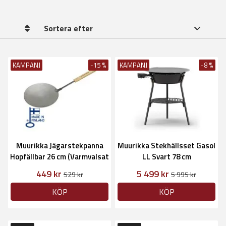
Sortera efter
KAMPANJ
-15 %
KAMPANJ
-8 %
Muurikka Jägarstekpanna
Muurikka Stekhällsset Gasol
Hopfällbar 26 cm (Varmvalsat
LL Svart 78 cm
stål)
449 kr
5 499 kr
529 kr
5 995 kr
KÖP
KÖP