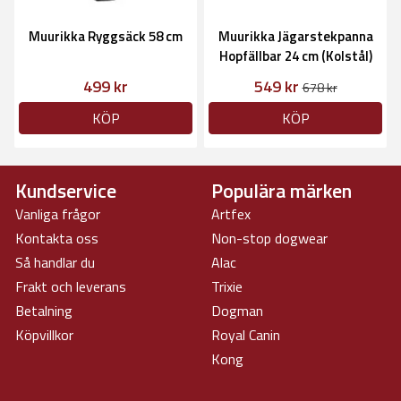
Muurikka Ryggsäck 58 cm
Muurikka Jägarstekpanna
Hopfällbar 24 cm (Kolstål)
499 kr
549 kr
678 kr
KÖP
KÖP
Kundservice
Populära märken
Vanliga frågor
Artfex
Kontakta oss
Non-stop dogwear
Så handlar du
Alac
Frakt och leverans
Trixie
Betalning
Dogman
Köpvillkor
Royal Canin
Kong