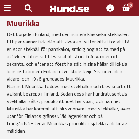
0
Muurikka
Det började i Finland, med den numera klassiska stekhällen.
Ett par vänner fick idén att klyva en vattenkittel för att få
en stor stekhäll för pannkakor, smidig nog att ta med på
utflykter. Intresset blev snabbt stort från vänner och
bekanta, och efter att först ha sålt in sina hällar till lokala
bensinstationer i Finland utvecklade Reijo Sistonen idén
vidare, och 1976 grundades Muurikka.
Namnet Muurikka föddes med stekhällen och blev snart ett
välkänt begrepp i Finland. Sedan dess har hundratusentals
stekhällar sålts, produktutbudet har vuxit, och namnet
Muurikka har kommit att bli synonymt med stekhällar, även
utanför Finlands gränser. Vid lägereldar och på
trädgårdsfester är Muurikkas produkter självklara delar av
måltiden.