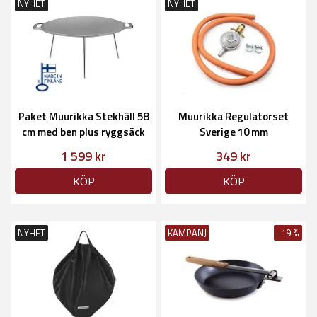
NYHET
NYHET
Paket Muurikka Stekhäll 58
Muurikka Regulatorset
cm med ben plus ryggsäck
Sverige 10 mm
1 599 kr
349 kr
KÖP
KÖP
NYHET
KAMPANJ
-19 %