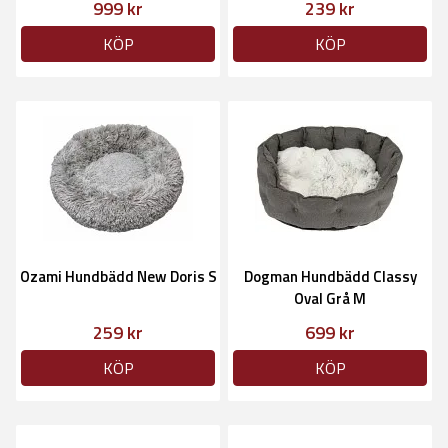
999 kr
239 kr
KÖP
KÖP
Ozami Hundbädd New Doris S
Dogman Hundbädd Classy
Oval Grå M
259 kr
699 kr
KÖP
KÖP