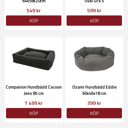
64x58x20cm
Oval Grå S
549 kr
599 kr
KÖP
KÖP
Companion Hundbädd Cocoon
Ozami Hundbädd Eddie
Jens 85 cm
60x46x18 cm
1 499 kr
399 kr
KÖP
KÖP