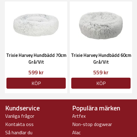
Trixie Harvey Hundbädd 70cm
Trixie Harvey Hundbädd 60cm
Grå/Vit
Grå/Vit
599 kr
559 kr
KÖP
KÖP
Kundservice
Populära märken
Vanliga frågor
Artfex
Kontakta oss
Non-stop dogwear
Så handlar du
Alac