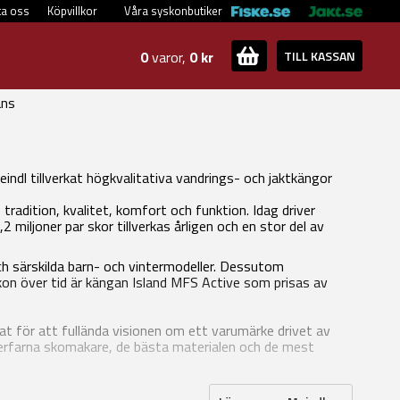
ta oss
Köpvillkor
Våra syskonbutiker
0
varor,
0 kr
TILL KASSAN
ans
indl tillverkat högkvalitativa vandrings- och jaktkängor
radition, kvalitet, komfort och funktion. Idag driver
 miljoner par skor tillverkas årligen och en stor del av
och särskilda barn- och vintermodeller. Dessutom
kon över tid är kängan Island MFS Active som prisas av
t för att fullända visionen om ett varumärke drivet av
erfarna skomakare, de bästa materialen och de mest