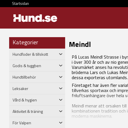
Startsidan
Kategorier
Meindl
Hundfoder & tillskott
På Lucas Meindl Strasse i byn
i över 300 år och av nio gen
Godis & tuggben
Varumärket anses ha revolutio
bröderna Lars och Lukas Meindl
Hundtillbehör
dessa exporteras utomlands.
Företaget har även fler varia
Leksaker
tillverkas sportwax och impr
friluftsanhängare över hela v
Vård & hygien
Meindl menar att orsaken til
kombinationen tradition och
Aktivitet & träning
moderna maskinerna.
För Valpen