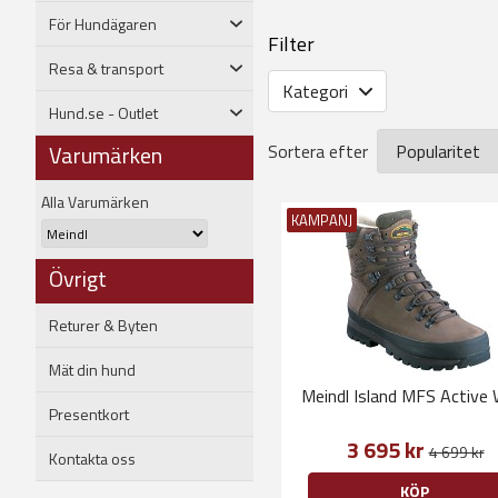
Vi på jakt.se kan idag erbjuda
jaktsammanhang. Meindl använd
För Hundägaren
Filter
varje sko unik. Dessutom anvä
använda sig utav Gore-Tex® i 
Resa & transport
Kategori
Hund.se - Outlet
Varumärken
Sortera efter
Alla Varumärken
KAMPANJ
Övrigt
Returer & Byten
Mät din hund
Meindl Island MFS Active 
Presentkort
3 695 kr
4 699 kr
Kontakta oss
KÖP