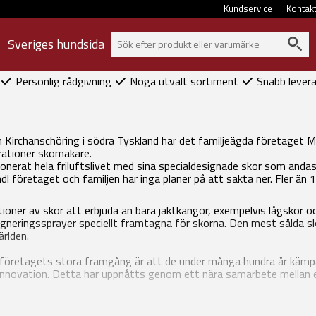
Kundservice
Kontak
Sveriges hundsida
Personlig rådgivning
Noga utvalt sortiment
Snabb lever
 Kirchanschöring i södra Tyskland har det familjeägda företaget Me
erationer skomakare.
nerat hela friluftslivet med sina specialdesignade skor som andas t
 företaget och familjen har inga planer på att sakta ner. Fler än 1,2
tioner av skor att erbjuda än bara jaktkängor, exempelvis lågskor 
egneringssprayer speciellt framtagna för skorna. Den mest sålda s
ärlden.
l företagets stora framgång är att de under många hundra år kämpa
 innovation. Detta har uppnåtts genom ett nära samarbete mellan 