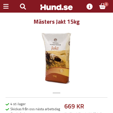
0
Mästers Jakt 15kg
Previous
Next
4 st i lager
669 KR
Skickas från oss nästa arbetsdag