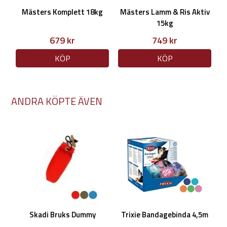
Mästers Komplett 18kg
Mästers Lamm & Ris Aktiv
15kg
679 kr
749 kr
KÖP
KÖP
ANDRA KÖPTE ÄVEN
Skadi Bruks Dummy
Trixie Bandagebinda 4,5m