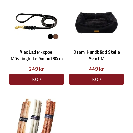
Alac Läderkoppel
Ozami Hundbädd Stella
Mässinghake 9mmx180cm
Svart M
249 kr
449 kr
KÖP
KÖP