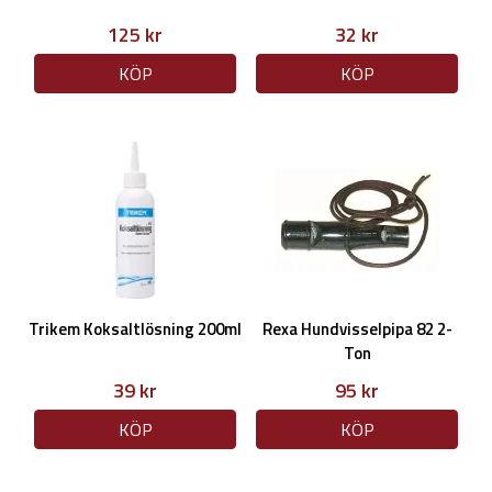
125 kr
32 kr
KÖP
KÖP
Trikem Koksaltlösning 200ml
Rexa Hundvisselpipa 82 2-
Ton
39 kr
95 kr
KÖP
KÖP