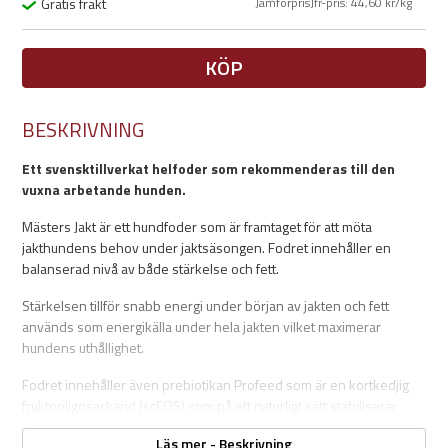
Gratis frakt
Jämförpris
Jfr-pris
: 44,60 kr/kg
KÖP
BESKRIVNING
Ett svensktillverkat helfoder som rekommenderas till den
vuxna arbetande hunden.
Mästers Jakt är ett hundfoder som är framtaget för att möta
jakthundens behov under jaktsäsongen. Fodret innehåller en
balanserad nivå av både stärkelse och fett.
Stärkelsen tillför snabb energi under början av jakten och fett
används som energikälla under hela jakten vilket maximerar
hundens uthållighet.
Fodret innehåller även prebiotikan Profeed som är en kortkedjig
fruktooligosackarid (scFOS) som på ett naturligt sätt stabiliserar
hundens mag-tarm funktion och stärker immunförsvaret.
Läs mer - Beskrivning