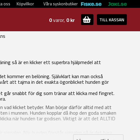
ta oss
Köpvillkor
Våra syskonbutiker
0
varor,
0 kr
TILL KASSAN
ans
ning så är en klicker ett superbra hjälpmedel att
 det kommer en belöning. Självklart kan man också
svårt att tajma in det exakta ögonblicket hunden gör
et går snabbt för dig som tränar att klicka med fingret.
ra.
n vad klicket betyder. Man börjar därför alltid med att
biten i munnen. Hunden kopplar då ihop den goda smaken
icka när hunden tar godisen. Viktigt är att det ALLTID
tår signalen. När hunden förstår signalen så är det bara