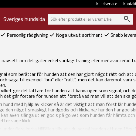
Kundservice
Kontak
Sveriges hundsida
Personlig rådgivning
Noga utvalt sortiment
Snabb lever
oavsett om det gäller enkel vardagsträning eller mer avancerad trä
ignal som berättar för hunden att den har gjort något rätt och att
och säga till exempel "bra" eller "rätt", men det kan däremot vara 
en.
, vilket gör det lättare för hunden att känna igen som signal, och d
ch det går fortare för hunden att förstå vad man vill att den ska gö
n hund med hjälp av klicker så är det viktigt att man först lär hunde
 ge den något smaskigt hundgodis och klicka när hunden har godis
 kan även slänga ut en godis på golvet som hunden får hämta och kl
ter varje klick.
n under flera korta tillfällen tills att du ser på hunden att den förs
ga träningen.