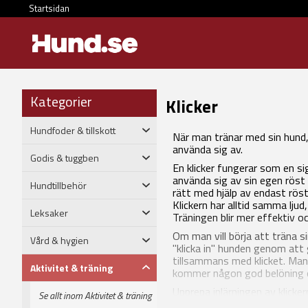
Startsidan
Kategorier
Klicker
Hundfoder & tillskott
När man tränar med sin hund, 
använda sig av.
Godis & tuggben
En klicker fungerar som en s
använda sig av sin egen röst 
Hundtillbehör
rätt med hjälp av endast röst
Klickern har alltid samma ljud
Leksaker
Träningen blir mer effektiv o
Om man vill börja att träna si
Vård & hygien
"klicka in" hunden genom att
tillsammans med klicket. Man
Aktivitet & träning
kommer någon god belöning ef
Upprepa inlärningen av klicker
Se allt inom Aktivitet & träning
att sätta igång med den rikti