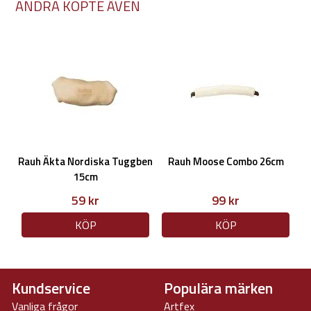
ANDRA KÖPTE ÄVEN
Rauh Äkta Nordiska Tuggben
Rauh Moose Combo 26cm
15cm
59 kr
99 kr
KÖP
KÖP
Kundservice
Populära märken
Vanliga frågor
Artfex