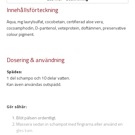
Innehållsförteckning
300ml
Kan spädas 1:10
Aqua, mg laurylsulfat, cocobetain, certifierad aloe vera,
pH värde: 6,5
cocoamphodin, D-pantenol, veteprotein, doftämnen, preservative
Förstärker den rödbruna färgen i pälsen
colour pigment.
Neutraliserar missfärgningar
Återfuktande
Passar även känslig hud
Dosering & användning
Spädes:
1 del schampo och 10 delar vatten.
Kan även användas outspädd.
Gör såhär:
Blöt pälsen ordentligt.
Massera sedan in schampot med fingrarna eller använd en
gles kam.