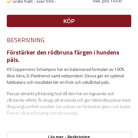
Rek. pris 149 kr
Gratis frakt - över 599:-
KÖP
BESKRIVNING
Förstärker den rödbruna färgen i hundens
päls.
K9 Copperness Schampoo har en balanserad formulan av 100%
Aloe Vera, D-Panthenol samt veteprotein. Dessa ger en optimal
fuktbalans och resultatet blir en frisk och välvårdad päls.
Passar utmärkt på känslig hud då den har en lugnande och
vårdande effekt. Är dryga att använda och ger lättskötta pälsar med
långvarigt perfekt resultat. Ger pälsen en fantastisk glans och lyster.
Passar såväl på tävling som till vardags.
Egenskaper:
Läs mer - Beskrivning