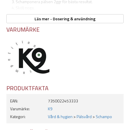
Schamponera pälsen 2ggr för bästa resultat.
Skölj noga.
Använd gärna ett
balsam
för bästa resultat.
Läs mer - Dosering & användning
Torka hunden ordentligt och håll den borta från drag och kyla
så länge pälsen är våt.
VARUMÄRKE
Skölj med varmare vatten på fetare pälsar och svalare på torra.
PRODUKTFAKTA
EAN:
7350022453333
Varumärke:
K9
Kategori:
Vård & hygien
>
Pälsvård
>
Schampo