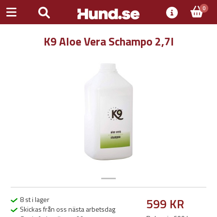
0
K9 Aloe Vera Schampo 2,7l
Previous
Next
8 st i lager
599 KR
Skickas från oss nästa arbetsdag