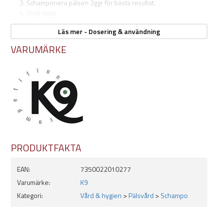
Schamponera pälsen 2ggr för bästa resultat.
Skölj noga.
Använd gärna ett balsam för bästa resultat.
Läs mer - Dosering & användning
Torka hunden ordentligt och håll den borta från drag och kyla
så länge pälsen är våt.
VARUMÄRKE
Skölj med varmare vatten på fetare pälsar och svalare på torra.
PRODUKTFAKTA
EAN:
7350022010277
Varumärke:
K9
Kategori:
Vård & hygien
>
Pälsvård
>
Schampo