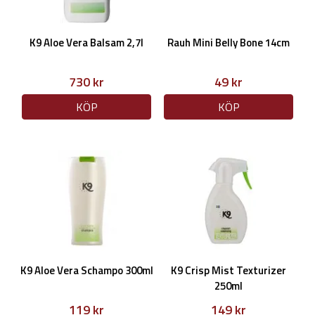
K9 Aloe Vera Balsam 2,7l
Rauh Mini Belly Bone 14cm
730 kr
49 kr
KÖP
KÖP
K9 Aloe Vera Schampo 300ml
K9 Crisp Mist Texturizer
250ml
119 kr
149 kr