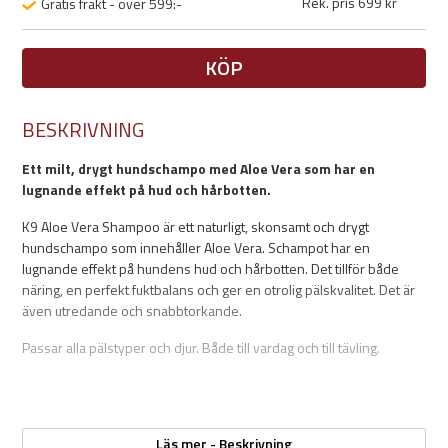
Rek. pris 699 kr
Gratis frakt - över 599:-
KÖP
BESKRIVNING
Ett milt, drygt hundschampo med Aloe Vera som har en
lugnande effekt på hud och hårbotten.
K9 Aloe Vera Shampoo är ett naturligt, skonsamt och drygt
hundschampo som innehåller Aloe Vera. Schampot har en
lugnande effekt på hundens hud och hårbotten. Det tillför både
näring, en perfekt fuktbalans och ger en otrolig pälskvalitet. Det är
även utredande och snabbtorkande.
Passar alla pälstyper och djur. Både till vardag och till tävling.
Egenskaper:
Läs mer - Beskrivning