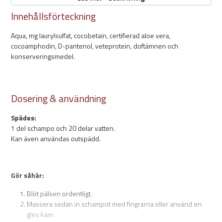
2,7liter
Innehållsförteckning
Kan spädas 1:20
pH värde: 5,5
Aqua, mg laurylsulfat, cocobetain, certifierad aloe vera,
Skonsamt och drygt
cocoamphodin, D-pantenol, veteprotein, doftämnen och
Passar alla pälstyper
konserveringsmedel.
Snabbtorkande
Dosering & användning
Spädes:
1 del schampo och 20 delar vatten.
Kan även användas outspädd.
Gör såhär:
Blöt pälsen ordentligt.
Massera sedan in schampot med fingrarna eller använd en
gles kam.