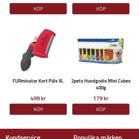
KÖP
KÖP
FURminator Kort Päls XL
2pets Hundgodis Mini Cubes
400g
499 kr
179 kr
KÖP
KÖP
Kundservice
Populära märken