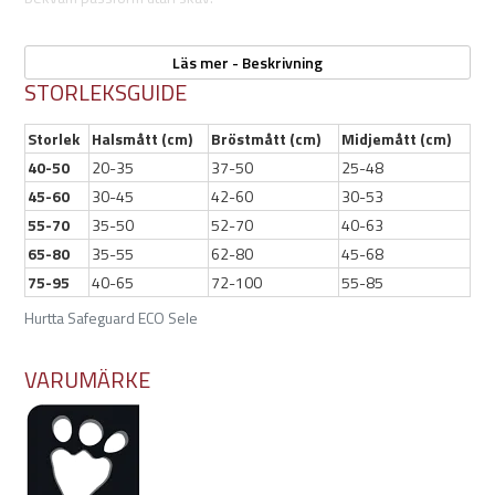
Selen är tillverkad med miljömedvetna material, där vadderingen
består av ekologiskt tyg istället för traditionell neopren. Samtliga
Läs mer - Beskrivning
tyger är gjorda av 100 % återvunnen polyester, och det vattentäta
STORLEKSGUIDE
ytmaterialet gör selen tålig i alla väder.
Storlek
Halsmått (cm)
Bröstmått (cm)
Midjemått (cm)
40-50
20-35
37-50
25-48
Egenskaper:
45-60
30-45
42-60
30-53
55-70
35-50
52-70
40-63
Färg: Blackberry
65-80
Flyktsäker design
35-55
62-80
45-68
Justerbar runt nacke, bröst och midja
75-95
40-65
72-100
55-85
Tillverkad av 100% återvunnen polyester
Hurtta Safeguard ECO Sele
Ekologiskt vadderingstyg
Dubbel koppelögla
Säkerhatshandtag
VARUMÄRKE
Reflekterande detaljer
Vattentålig