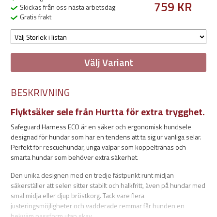
759 KR
Skickas från oss nästa arbetsdag
Gratis frakt
Välj Variant
BESKRIVNING
Flyktsäker sele från Hurtta för extra trygghet.
Safeguard Harness ECO är en säker och ergonomisk hundsele
designad för hundar som har en tendens att ta sig ur vanliga selar.
Perfekt för rescuehundar, unga valpar som koppeltränas och
smarta hundar som behöver extra säkerhet.
Den unika designen med en tredje fästpunkt runt midjan
säkerställer att selen sitter stabilt och halkfritt, även på hundar med
smal midja eller djup bröstkorg. Tack vare flera
justeringsmöjligheter och vadderade remmar får hunden en
bekväm passform utan skav.