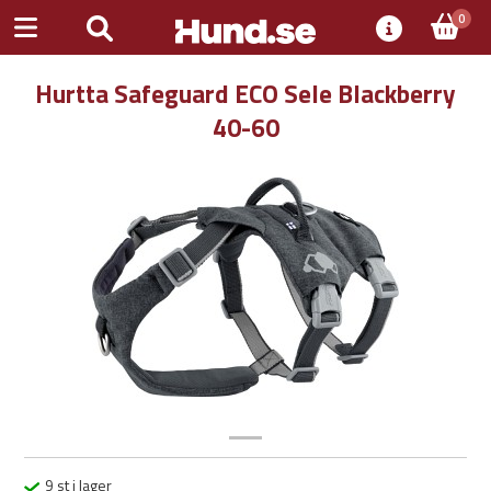
0
Hurtta Safeguard ECO Sele Blackberry
40-60
Previous
Next
9 st i lager