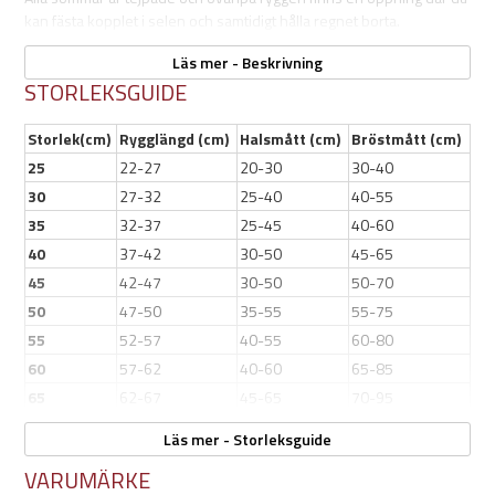
kan fästa kopplet i selen och samtidigt hålla regnet borta.
Mudventure täcket är justerbart runt midjan, kragen, bröstet och
Läs mer - Beskrivning
rygglängden för att garantera god passform, och tack vare öglorna
STORLEKSGUIDE
på bakbenen håller hundens täcke på plats.
Storlek(cm)
Rygglängd (cm)
Halsmått (cm)
Bröstmått (cm)
Båda sidorna på täcket har väl synliga reflextryck för din och din
25
22-27
20-30
30-40
hunds säkerhet.
30
27-32
25-40
40-55
35
32-37
25-45
40-60
Egenskaper:
40
37-42
30-50
45-65
45
42-47
30-50
50-70
Ofodrad
50
47-50
35-55
55-75
Tillverkad i 100% återvunnet material
55
52-57
40-55
60-80
Vattenpelare över 10 000 mm
Heltejpade, vattentäta sömmar och dragkedja
60
57-62
40-60
65-85
Justerbar midja, bröst, hals och rygglängd
65
62-67
45-65
70-95
Bekväm passform
Hurtta ECO Mudventure Dog Coat
Extremt lätt
Läs mer - Storleksguide
Reflexdetaljer
VARUMÄRKE
Färg: Cinnamon