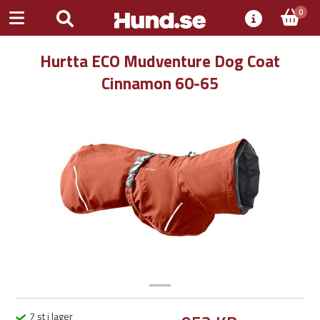
0
Hurtta ECO Mudventure Dog Coat
Cinnamon 60-65
Previous
Next
7 st i lager