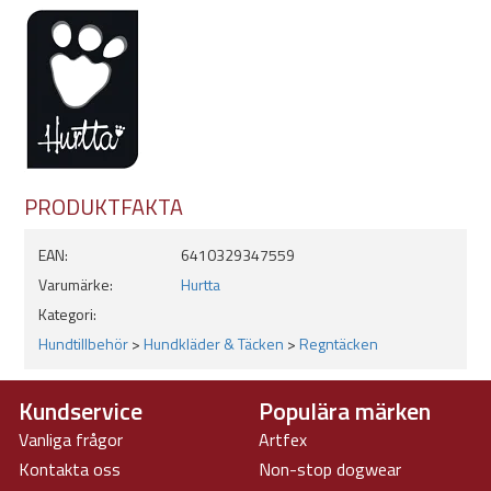
Tvättråd:
Tvättas med liknande färger på maskintvätt 30ºC, fintvätt
Skall ej torktumlas, strykas eller kemtvättas
Använd ej sköljmedel
PRODUKTFAKTA
EAN:
6410329347559
Varumärke:
Hurtta
Kategori:
Hundtillbehör
>
Hundkläder & Täcken
>
Regntäcken
Kundservice
Populära märken
Vanliga frågor
Artfex
Kontakta oss
Non-stop dogwear