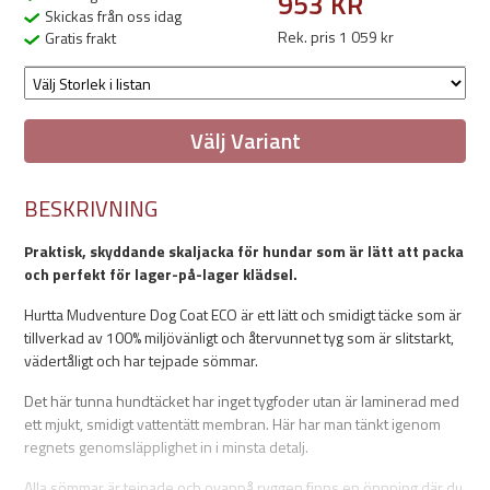
953 KR
Skickas från oss idag
Rek. pris 1 059 kr
Gratis frakt
Välj Variant
BESKRIVNING
Praktisk, skyddande skaljacka för hundar som är lätt att packa
och perfekt för lager-på-lager klädsel.
Hurtta Mudventure Dog Coat ECO är ett lätt och smidigt täcke som är
tillverkad av 100% miljövänligt och återvunnet tyg som är slitstarkt,
vädertåligt och har tejpade sömmar.
Det här tunna hundtäcket har inget tygfoder utan är laminerad med
ett mjukt, smidigt vattentätt membran. Här har man tänkt igenom
regnets genomsläpplighet in i minsta detalj.
Alla sömmar är tejpade och ovanpå ryggen finns en öppning där du