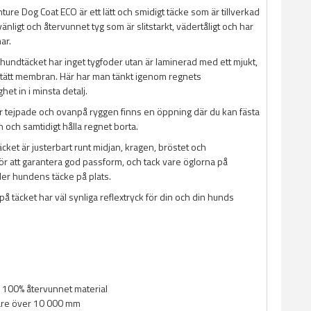
ure Dog Coat ECO är ett lätt och smidigt täcke som är tillverkad
änligt och återvunnet tyg som är slitstarkt, vädertåligt och har
ar.
hundtäcket har inget tygfoder utan är laminerad med ett mjukt,
ntätt membran. Här har man tänkt igenom regnets
et in i minsta detalj.
r tejpade och ovanpå ryggen finns en öppning där du kan fästa
n och samtidigt hålla regnet borta.
ket är justerbart runt midjan, kragen, bröstet och
ör att garantera god passform, och tack vare öglorna på
er hundens täcke på plats.
å täcket har väl synliga reflextryck för din och din hunds
 i 100% återvunnet material
are över 10 000 mm