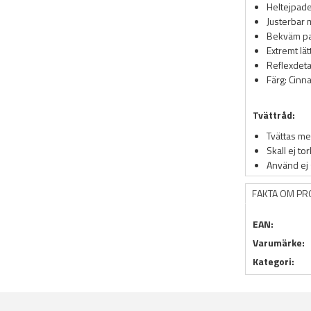
Heltejpade
Justerbar 
Bekväm p
Extremt lät
Reflexdeta
Färg: Cin
Tvättråd:
Tvättas me
Skall ej to
Använd ej
FAKTA OM P
EAN:
Varumärke:
Kategori: