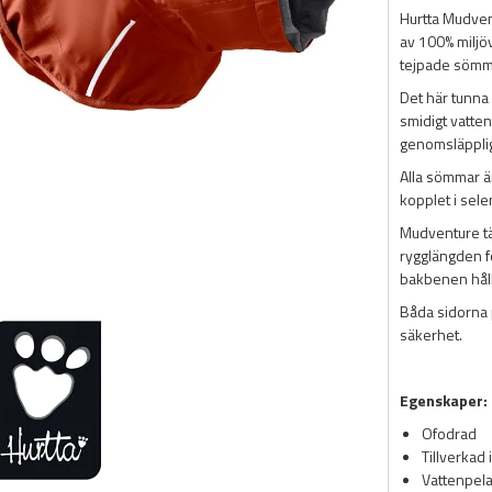
Hurtta Mudvent
av 100% miljöv
tejpade sömm
Det här tunna 
smidigt vatte
genomsläppligh
Alla sömmar ä
kopplet i sele
Mudventure täc
rygglängden f
bakbenen håll
Båda sidorna p
säkerhet.
Egenskaper:
Ofodrad
Tillverkad
Vattenpel