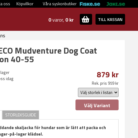
ta oss
Köpvillkor
Våra syskonbutiker
0
varor,
0 kr
TILL KASSAN
ans
 ECO Mudventure Dog Coat
on 40-55
879 kr
 lager
oss idag
Rek. pris 959 kr
Välj Variant
STORLEKSGUIDE
yddande skaljacka för hundar som är lätt att packa och
ager-på-lager klädsel.