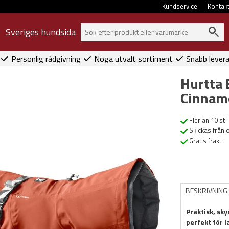
Kundservice
Kontak
Sveriges hundsida
Personlig rådgivning
Noga utvalt sortiment
Snabb lever
Hurtta
Cinnam
Fler än 10 st i
Skickas från 
Gratis frakt
BESKRIVNING
Praktisk, sk
perfekt för l