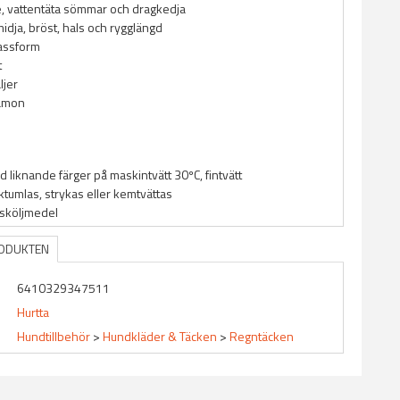
, vattentäta sömmar och dragkedja
midja, bröst, hals och rygglängd
assform
t
ljer
namon
d liknande färger på maskintvätt 30ºC, fintvätt
rktumlas, strykas eller kemtvättas
 sköljmedel
RODUKTEN
6410329347511
Hurtta
Hundtillbehör
>
Hundkläder & Täcken
>
Regntäcken