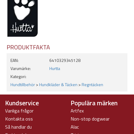
- Eggplant (lila)
- Blackberry (grå)
Tvättråd:
Tvättas med liknande färger på maskintvätt 30ºC, fintvätt
PRODUKTFAKTA
Skall ej torktumlas, strykas eller kemtvättas
Använd ej sköljmedel
EAN:
6410329345128
Varumärke:
Hurtta
Kategori:
Hundtillbehör
>
Hundkläder & Täcken
>
Regntäcken
Kundservice
Populära märken
Vanliga frågor
Artfex
Kontakta oss
Non-stop dogwear
Så handlar du
Alac