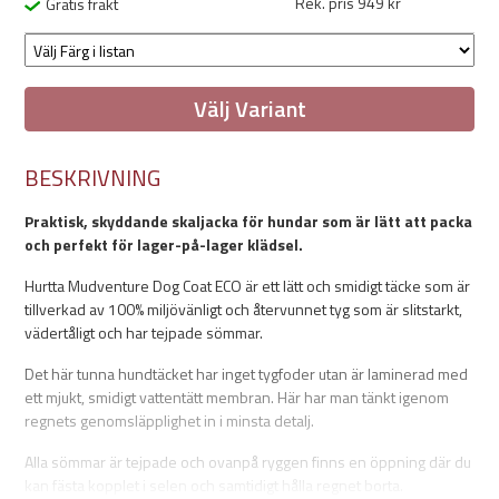
Rek. pris 949 kr
Gratis frakt
Välj Variant
BESKRIVNING
Praktisk, skyddande skaljacka för hundar som är lätt att packa
och perfekt för lager-på-lager klädsel.
Hurtta Mudventure Dog Coat ECO är ett lätt och smidigt täcke som är
tillverkad av 100% miljövänligt och återvunnet tyg som är slitstarkt,
vädertåligt och har tejpade sömmar.
Det här tunna hundtäcket har inget tygfoder utan är laminerad med
ett mjukt, smidigt vattentätt membran. Här har man tänkt igenom
regnets genomsläpplighet in i minsta detalj.
Alla sömmar är tejpade och ovanpå ryggen finns en öppning där du
kan fästa kopplet i selen och samtidigt hålla regnet borta.