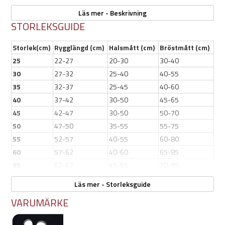
Mudventure täcket är justerbart runt midjan, kragen, bröstet och
Läs mer - Beskrivning
rygglängden för att garantera god passform, och tack vare öglorna
STORLEKSGUIDE
på bakbenen håller hundens täcke på plats.
Storlek(cm)
Rygglängd (cm)
Halsmått (cm)
Bröstmått (cm)
Båda sidorna på täcket har väl synliga reflextryck för din och din
25
22-27
20-30
30-40
hunds säkerhet.
30
27-32
25-40
40-55
Finns i 2 olika färger.
35
32-37
25-45
40-60
40
37-42
30-50
45-65
45
42-47
30-50
50-70
Egenskaper:
50
47-50
35-55
55-75
Ofodrad
55
52-57
40-55
60-80
Tillverkad i 100% återvunnet material
60
57-62
40-60
65-85
Vattenpelare över 10 000 mm
65
62-67
45-65
70-95
Heltejpade, vattentäta sömmar och dragkedja
Justerbar midja, bröst, hals och rygglängd
Hurtta ECO Mudventure Dog Coat
Läs mer - Storleksguide
Bekväm passform
VARUMÄRKE
Extremt lätt
Reflexdetaljer
Färg: