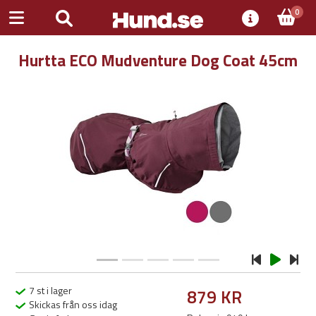
0
Hurtta ECO Mudventure Dog Coat 45cm
Previous
Next
7 st i lager
879 KR
Skickas från oss idag