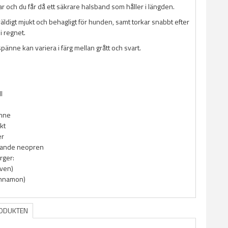
r och du får då ett säkrare halsband som håller i längden.
väldigt mjukt och behagligt för hunden, samt torkar snabbt efter
 regnet.
änne kan variera i färg mellan grått och svart.
l
nne
kt
er
kande neopren
ärger:
aven)
innamon)
RODUKTEN