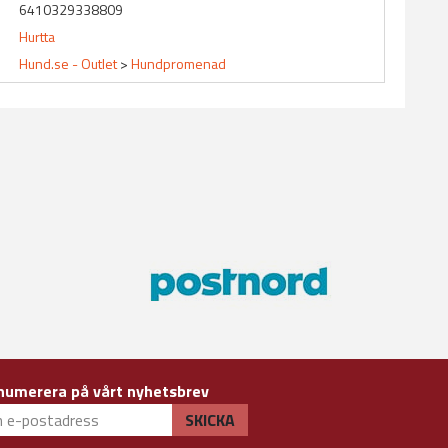
6410329338809
Hurtta
Hund.se - Outlet
>
Hundpromenad
numerera på vårt nyhetsbrev
SKICKA