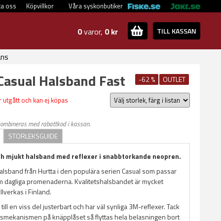
ta oss
Köpvillkor
Våra syskonbutiker
0
varor,
0 kr
TILL KASSAN
ans
Casual Halsband Fast
-62 %
OUTLET
 utgått och kan ej köpas
kombineras med rabattkod i kassan.
STORLEKSGUIDE
ch mjukt halsband med reflexer i snabbtorkande neopren.
halsband från Hurtta i den populära serien Casual som passar
dom dagliga promenaderna. Kvalitetshalsbandet är mycket
llverkas i Finland.
till en viss del justerbart och har väl synliga 3M-reflexer. Tack
smekanismen på knäpplåset så flyttas hela belasningen bort