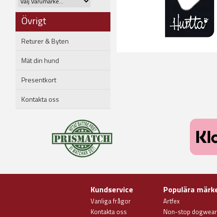
Övrigt
Returer & Byten
Mät din hund
Presentkort
Kontakta oss
Kundservice
Populära märk
Vanliga frågor
Artfex
Kontakta oss
Non-stop dogwear