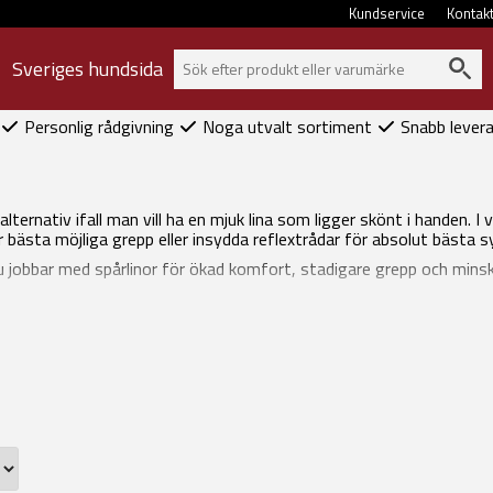
Kundservice
Kontak
Sveriges hundsida
Personlig rådgivning
Noga utvalt sortiment
Snabb lever
alternativ ifall man vill ha en mjuk lina som ligger skönt i handen. I 
bästa möjliga grepp eller insydda reflextrådar för absolut bästa s
 jobbar med spårlinor för ökad komfort, stadigare grepp och minsk