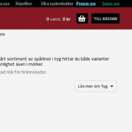
ta oss
Köpvillkor
Våra syskonbutiker
0
varor,
0 kr
TILL KASSAN
ans
vårt sortiment av spårlinor i tyg hittar du både varianter
ynlighet även i mörker.
ad risk för brännskador.
Läs mer om Tyg