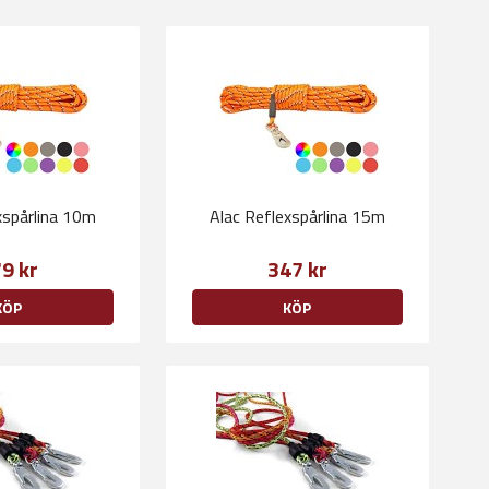
xspårlina 10m
Alac Reflexspårlina 15m
9 kr
347 kr
KÖP
KÖP