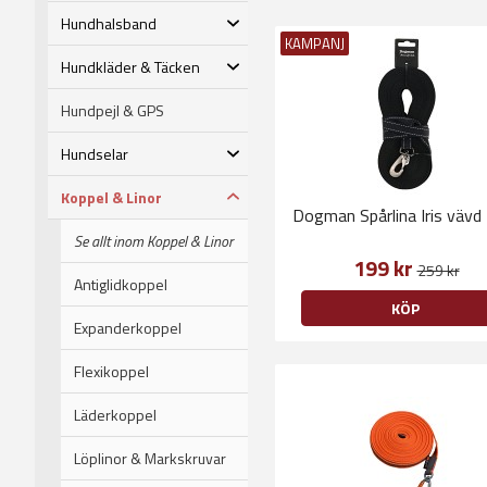
Hundhalsband
KAMPANJ
Hundkläder & Täcken
Hundpejl & GPS
Hundselar
Koppel & Linor
Dogman Spårlina Iris väv
Se allt inom Koppel & Linor
199 kr
259 kr
Antiglidkoppel
KÖP
Expanderkoppel
Flexikoppel
Läderkoppel
Löplinor & Markskruvar