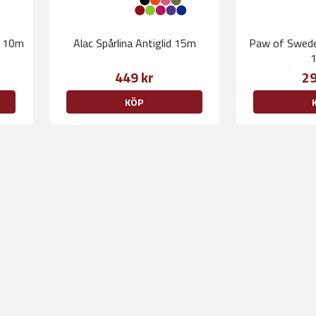
a 10m
Alac Spårlina Antiglid 15m
Paw of Sweden
449 kr
29
KÖP