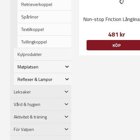
Retrieverkoppel
Spårlinor
Non-stop Friction Långlin
Textilkoppel
481 kr
Tvillingkoppel
KÖP
Kylprodukter
Matplatsen
Reflexer & Lampor
Leksaker
Vård & hygien
Aktivitet & träning
För Valpen