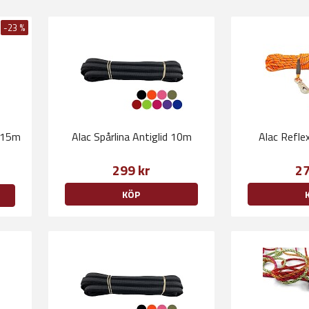
-23 %
d 15m
Alac Spårlina Antiglid 10m
Alac Refle
299 kr
27
KÖP