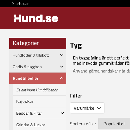
Startsidan
Kategorier
Tyg
Hundfoder & tillskott
En tygspårlina är ett perfekt 
med insydda gummitrådar för 
Godis & tuggben
Använd gärna handskar när du
Hundtillbehör
Se allt inom Hundtillbehör
Filter
Bajspåsar
Varumärke
Bäddar & Filtar
Sortera efter
Grindar & Luckor