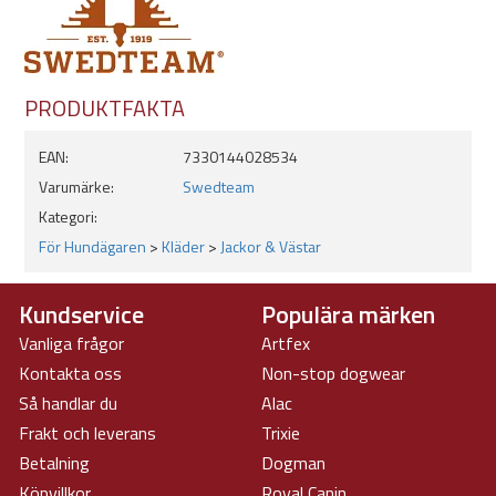
COVERTEX® 100
Breathability 10 000
PRODUKTFAKTA
Inner Front Placket
Water Column 10 000
EAN:
7330144028534
Varumärke:
Swedteam
Inner Pocket 1
Kategori:
Waterresistant Zippers
För Hundägaren
>
Kläder
>
Jackor & Västar
Lining Polyester
Kundservice
Populära märken
Back Pocket
Vanliga frågor
Artfex
Kontakta oss
Non-stop dogwear
Så handlar du
Alac
Frakt och leverans
Trixie
Betalning
Dogman
Köpvillkor
Royal Canin