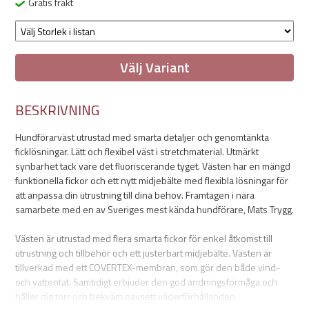
Gratis frakt
Välj Variant
BESKRIVNING
Hundförarväst utrustad med smarta detaljer och genomtänkta
ficklösningar. Lätt och flexibel väst i stretchmaterial. Utmärkt
synbarhet tack vare det fluoriscerande tyget. Västen har en mängd
funktionella fickor och ett nytt midjebälte med flexibla lösningar för
att anpassa din utrustning till dina behov. Framtagen i nära
samarbete med en av Sveriges mest kända hundförare, Mats Trygg.
Västen är utrustad med flera smarta fickor för enkel åtkomst till
utrustning och tillbehör och ett justerbart midjebälte. Västen är
tillverkad med ett COVERTEX-membran, som gör den både vind-
och vattentät. Samtidigt erbjuder den god andningsförmåga och
håller dig torr och bekväm oavsett väderförhållanden.