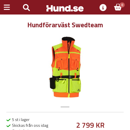
0
Hundförarväst Swedteam
Previous
Next
5 st i lager
2 799 KR
Skickas från oss idag