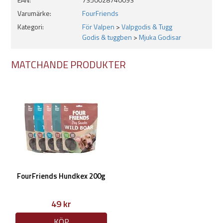
Varumärke:
FourFriends
Kategori:
För Valpen
>
Valpgodis & Tugg
Chicken Cube (Kyckling)
Godis & tuggben
>
Mjuka Godisar
Sammansättning: Kycklingkött 80%, stärkelse.
MATCHANDE PRODUKTER
Analytiska beståndsdelar; Protein 38%, Fett 2%, Fiber 0,1%, Aska 5%
& Vatten 23%
FourFriends Hundkex 200g
49 kr
KÖP