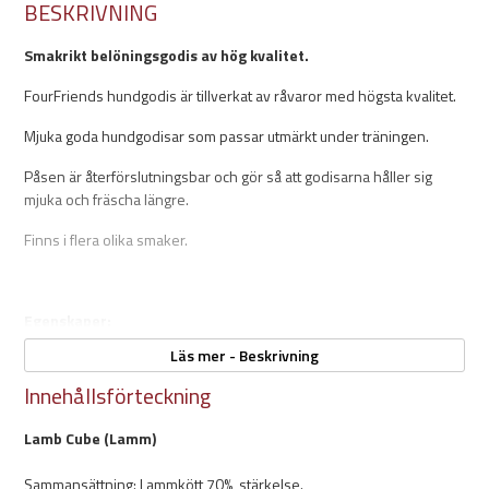
BESKRIVNING
Smakrikt belöningsgodis av hög kvalitet.
FourFriends hundgodis är tillverkat av råvaror med högsta kvalitet.
Mjuka goda hundgodisar som passar utmärkt under träningen.
Påsen är återförslutningsbar och gör så att godisarna håller sig
mjuka och fräscha längre.
Finns i flera olika smaker.
Egenskaper:
Läs mer - Beskrivning
Vikt: 400g
Mjuka
Innehållsförteckning
Hög kvalitet
Återförslutningsbar påse
Lamb Cube (Lamm)
Perfekt träningsgodis
Smaker:
Sammansättning: Lammkött 70%, stärkelse.