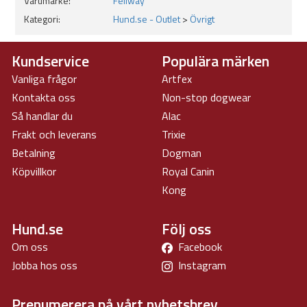
Varumärke:
Feliway
Här köper du nya
refiller.
Kategori:
Hund.se - Outlet
>
Övrigt
Kundservice
Populära märken
Vanliga frågor
Artfex
Kontakta oss
Non-stop dogwear
Så handlar du
Alac
Frakt och leverans
Trixie
Betalning
Dogman
Köpvillkor
Royal Canin
Kong
Hund.se
Följ oss
Om oss
Facebook
Jobba hos oss
Instagram
Prenumerera på vårt nyhetsbrev