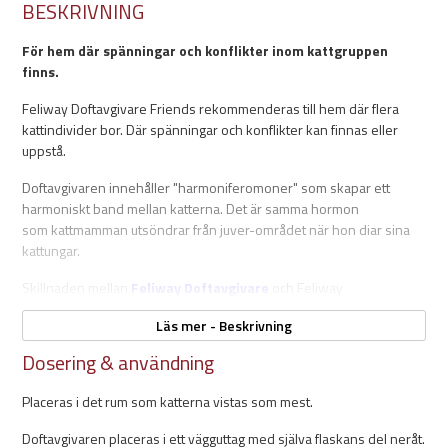
BESKRIVNING
För hem där spänningar och konflikter inom kattgruppen
finns.
Feliway Doftavgivare Friends rekommenderas till hem där flera
kattindivider bor. Där spänningar och konflikter kan finnas eller
uppstå.
Doftavgivaren innehåller "harmoniferomoner" som skapar ett
harmoniskt band mellan katterna. Det är samma hormon
som kattmamman utsöndrar från juver-området när hon diar sina
kattungar.
Skillnaden mellan
Feliway Doftavgivare
och Feliway
Doftavgivare Friends är att feromonerna i Feliway Friends
Läs mer - Beskrivning
kommunicerar harmoni mellan katterna, medans feromonerna i
Feliway Doftavgivare kommunicerera trygghet i kattens hemmiljö.
Dosering & användning
Doftavgivaren placeras i ett vägguttag öppet där katterna vistas
Placeras i det rum som katterna vistas som mest.
som mest. Doftavgivare ska sättas så att flaskan placeras under
avgivaren. Om uttaget är placerat åt andra hållet så är kontakten
Doftavgivaren placeras i ett vägguttag med själva flaskans del neråt.