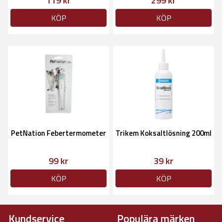
119 kr
299 kr
KÖP
KÖP
PetNation Febertermometer
Trikem Koksaltlösning 200ml
99 kr
39 kr
KÖP
KÖP
Kundservice
Populära märken