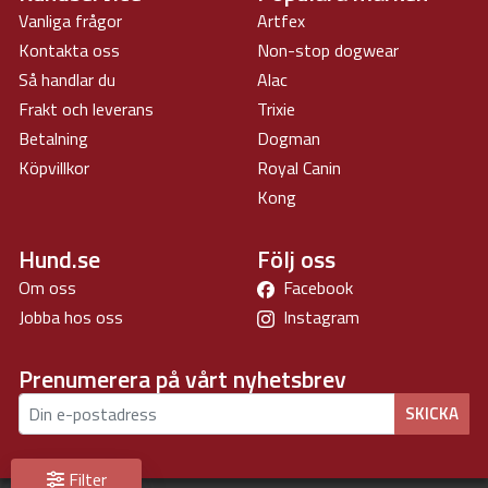
Vanliga frågor
Artfex
Kontakta oss
Non-stop dogwear
Så handlar du
Alac
Frakt och leverans
Trixie
Betalning
Dogman
Köpvillkor
Royal Canin
Kong
Hund.se
Följ oss
Om oss
Facebook
Jobba hos oss
Instagram
Prenumerera på vårt nyhetsbrev
SKICKA
Filter