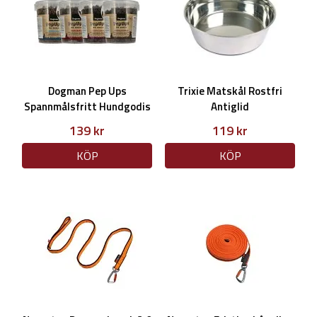
Dogman Pep Ups
Trixie Matskål Rostfri
Spannmålsfritt Hundgodis
Antiglid
500g
139 kr
119 kr
KÖP
KÖP