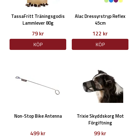
TassaFritt Träningsgodis
Alac Dressyrstryp Reflex
Lammlever 80g
45cm
79 kr
122 kr
KÖP
KÖP
Non-Stop Bike Antenna
Trixie Skyddskorg Mot
Förgiftning
499 kr
99 kr