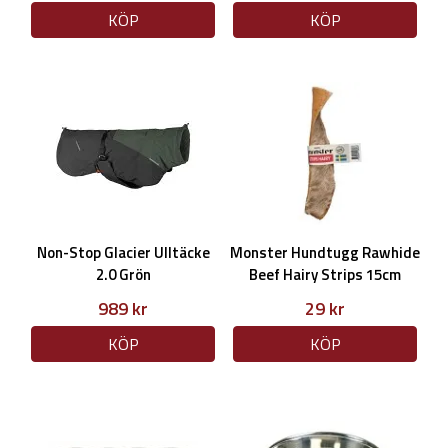
KÖP
KÖP
Non-Stop Glacier Ulltäcke
Monster Hundtugg Rawhide
2.0 Grön
Beef Hairy Strips 15cm
989 kr
29 kr
KÖP
KÖP