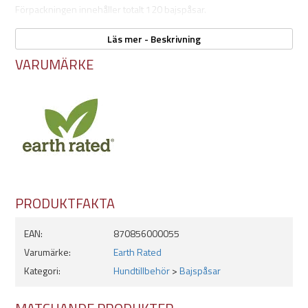
Förpackningen innehåller totalt 120 bajspåsar.
Läs mer - Beskrivning
Egenskaper:
VARUMÄRKE
120-pack
Mått:
- Längd: 34,2cm
- Bredd: 17,7cm
Med handtag
Biologiskt nedbrytningsbara
Förmultnar inom ca 2 år
Välj mellan:
PRODUKTFAKTA
- Lavendel
- Oparfymerad
EAN:
870856000055
Varumärke:
Earth Rated
Kategori:
Hundtillbehör
>
Bajspåsar