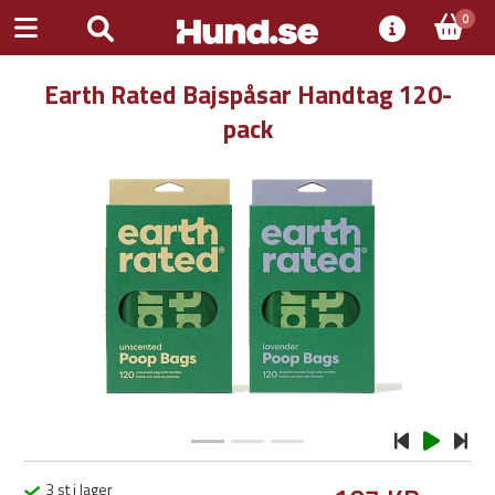
0
Earth Rated Bajspåsar Handtag 120-
pack
Previous
Next
3 st i lager