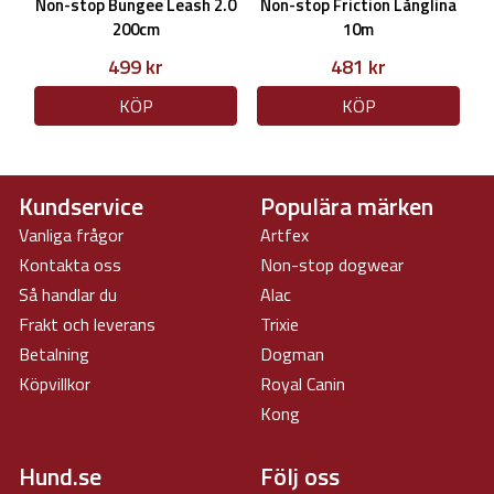
Non-stop Bungee Leash 2.0
Non-stop Friction Långlina
200cm
10m
499 kr
481 kr
KÖP
KÖP
Kundservice
Populära märken
Vanliga frågor
Artfex
Kontakta oss
Non-stop dogwear
Så handlar du
Alac
Frakt och leverans
Trixie
Betalning
Dogman
Köpvillkor
Royal Canin
Kong
Hund.se
Följ oss