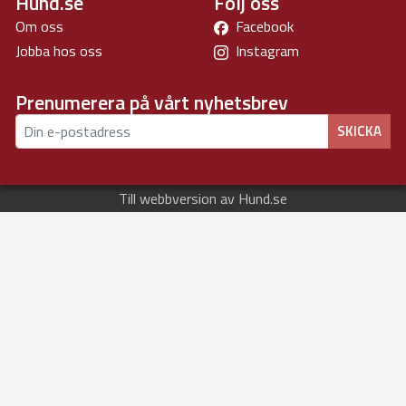
Hund.se
Följ oss
Om oss
Facebook
Jobba hos oss
Instagram
Prenumerera på vårt nyhetsbrev
SKICKA
Till webbversion av Hund.se