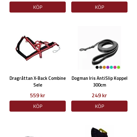
KÖP
KÖP
Dragråttan X-Back Combine
Dogman Iris AntiSlip Koppel
Sele
300cm
559 kr
249 kr
KÖP
KÖP