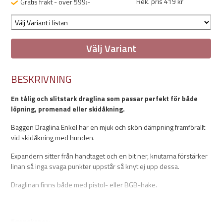
Rek. pris 419 kr
Gratis frakt - över 599:-
Välj Variant
BESKRIVNING
En tålig och slitstark draglina som passar perfekt för både
löpning, promenad eller skidåkning.
Baggen Draglina Enkel har en mjuk och skön dämpning framförallt
vid skidåkning med hunden.
Expandern sitter från handtaget och en bit ner, knutarna förstärker
linan så inga svaga punkter uppstår så knyt ej upp dessa.
Draglinan finns både med pistol- eller BGB-hake.
Egenskaper: