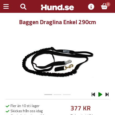
0
Baggen Draglina Enkel 290cm
Previous
Next
Fler än 10 st i lager
377 KR
Skickas från oss idag