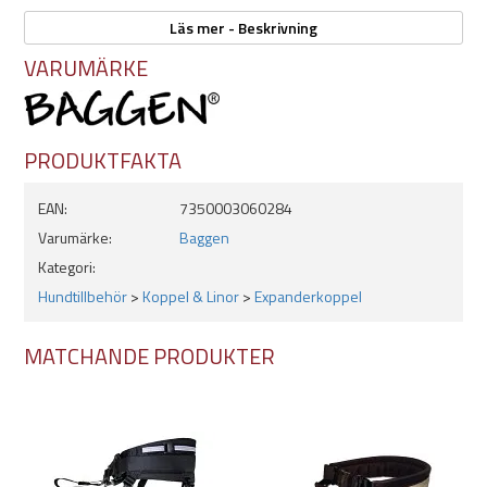
Läs mer - Beskrivning
Färg: Svart
Mått:
VARUMÄRKE
- Längd: 240cm
- Längd, utsträckt: 290cm
- Bredd: 25mm
BGB- eller pistolhake (mässing)
PRODUKTFAKTA
Ryckdämpande
Perfekt till skidåkningen
EAN:
7350003060284
Slitstarkt
Varumärke:
Baggen
Kategori:
Hundtillbehör
>
Koppel & Linor
>
Expanderkoppel
MATCHANDE PRODUKTER