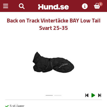
0
Back on Track Vintertäcke BAY Low Tail
Svart 25-35
Previous
Next
5 st i lager