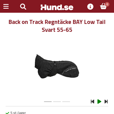
0
Back on Track Regntäcke BAY Low Tail
Svart 55-65
Previous
Next
5 st i lager