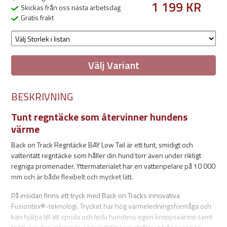
1 199 KR
Skickas från oss nästa arbetsdag
Gratis frakt
Välj Variant
BESKRIVNING
Tunt regntäcke som återvinner hundens
värme
Back on Track Regntäcke BAY Low Tail är ett tunt, smidigt och
vattentätt regntäcke som håller din hund torr även under riktigt
regniga promenader. Yttermaterialet har en vattenpelare på 10 000
mm och är både flexibelt och mycket lätt.
På insidan finns ett tryck med Back on Tracks innovativa
Fusiontex®-teknologi. Trycket har hög värmeledningsförmåga och
kan hjälpa till att sprida och leda hundens egen kroppsvärme samt