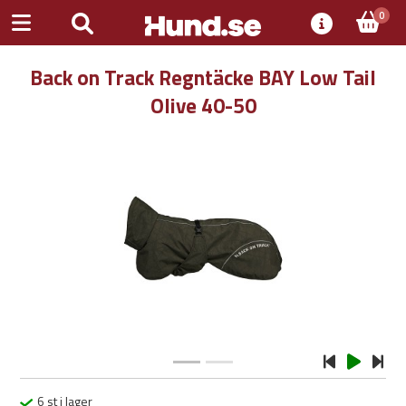
0
Back on Track Regntäcke BAY Low Tail
Olive 40-50
Previous
Next
6 st i lager