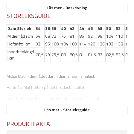
dragkedjor vid bensluten gör det enkelt att ta på och av byxorna
Läs mer - Beskrivning
samt ger extra ventilation vid behov.
STORLEKSGUIDE
Egenskaper
:
Dam Storlek
34
36
38
40
42
44
46
48
50
52
54
Midjemått i cm
64
68
72
76
81
86
92
98
104
110
116
4-vägs stretch för maximal rörelsefrihet
Höftmått i cm
92
96
100
104
109
114
120
126
132
138
144
Vattentätt tyg från knäna och nedåt (3000 mm vattenpelare)
Handfickor och lårfickor med dragkedja
Innerbenlängd
78,5
79
79,5
80
80,5
81
81,5
82
82,5
82,5
82,5
Dragkedja vid benslut för ventilation och enkel påklädning
i cm
Justerbara benslut för bästa passform
Integrerat bälte i midjan och 7 bälteshällor
Material: 90 % nylon / 10 % spandex, förstärkning 100 %
Midja: Mät midjemåttet där midjan är som smalast.
polyester
Höftmått: Mät höften på det bredaste stället.
Vikt i storlek 40: ca 426 g
Färg: Svart
Innerbenlängd: Mät avståndet från grenen till golvet.
Läs mer - Storleksguide
PRODUKTFAKTA