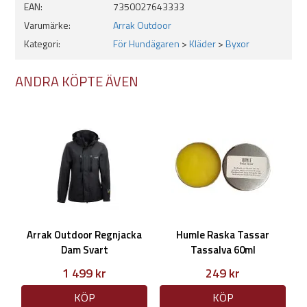
EAN:
7350027643333
Varumärke:
Arrak Outdoor
Kategori:
För Hundägaren
>
Kläder
>
Byxor
ANDRA KÖPTE ÄVEN
Arrak Outdoor Regnjacka
Humle Raska Tassar
Dam Svart
Tassalva 60ml
1 499 kr
249 kr
KÖP
KÖP