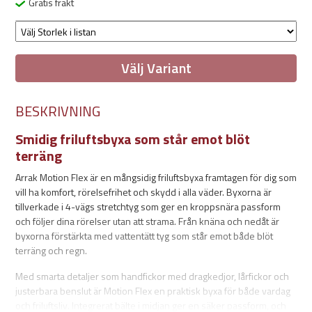
Gratis frakt
Välj Variant
BESKRIVNING
Smidig friluftsbyxa som står emot blöt
terräng
Arrak Motion Flex är en mångsidig friluftsbyxa framtagen för dig som
vill ha komfort, rörelsefrihet och skydd i alla väder. Byxorna är
tillverkade i 4-vägs stretchtyg som ger en kroppsnära passform
och följer dina rörelser utan att strama. Från knäna och nedåt är
byxorna förstärkta med vattentätt tyg som står emot både blöt
terräng och regn.
Med smarta detaljer som handfickor med dragkedjor, lårfickor och
justerbara benslut är Motion Flex en praktisk byxa för både vardag
och friluftsliv. Integrerat bälte i midjan ger en säker passform, och