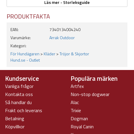
Läs mer - Storleksguide
Ärmlängd: Mät från axel över armbåge ned till handleden.
PRODUKTFAKTA
EAN:
7340134004240
Varumärke:
Arrak Outdoor
Kategori:
För Hundägaren
>
Kläder
>
Tröjor & Skjortor
Hund.se - Outlet
Kundservice
Populära märken
Vanliga frågor
Artfex
Kontakta oss
Non-stop dogwear
Så handlar du
Alac
Frakt och leverans
Trixie
Betalning
Dogman
Köpvillkor
Royal Canin