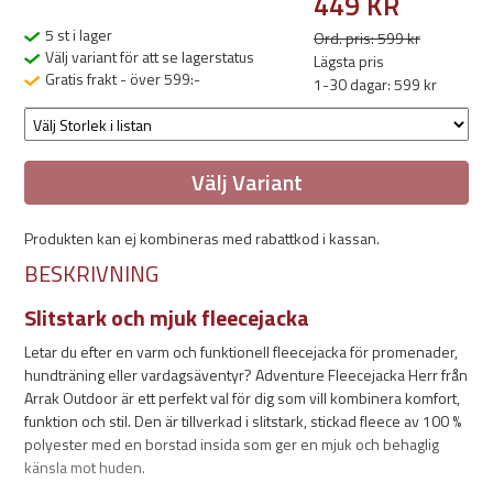
449 KR
5 st i lager
Ord. pris: 599 kr
Välj variant för att se lagerstatus
Lägsta pris
Gratis frakt - över 599:-
1-30 dagar: 599 kr
Välj Variant
Produkten kan ej kombineras med rabattkod i kassan.
BESKRIVNING
Slitstark och mjuk fleecejacka
Letar du efter en varm och funktionell fleecejacka för promenader,
hundträning eller vardagsäventyr? Adventure Fleecejacka Herr från
Arrak Outdoor är ett perfekt val för dig som vill kombinera komfort,
funktion och stil. Den är tillverkad i slitstark, stickad fleece av 100 %
polyester med en borstad insida som ger en mjuk och behaglig
känsla mot huden.