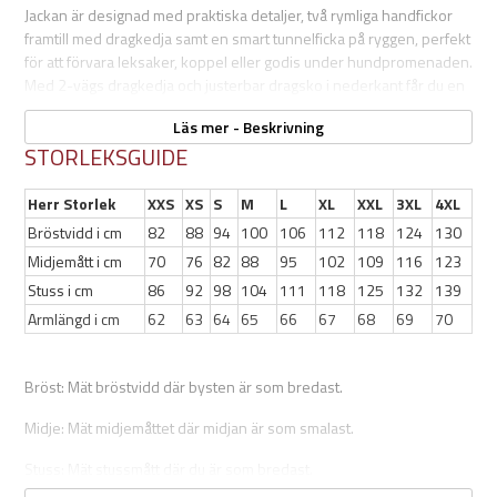
Jackan är designad med praktiska detaljer, två rymliga handfickor
framtill med dragkedja samt en smart tunnelficka på ryggen, perfekt
för att förvara leksaker, koppel eller godis under hundpromenaden.
Med 2-vägs dragkedja och justerbar dragsko i nederkant får du en
jacka som både är flexibel och bekväm att bära oavsett aktivitet.
Läs mer - Beskrivning
Med sin genomtänkta design och funktionella detaljer är detta en
STORLEKSGUIDE
fleecejacka du snabbt kommer att vilja använda varje dag.
Herr Storlek
XXS
XS
S
M
L
XL
XXL
3XL
4XL
Bröstvidd i cm
82
88
94
100
106
112
118
124
130
Egenskaper:
Midjemått i cm
70
76
82
88
95
102
109
116
123
Stuss i cm
86
92
98
104
111
118
125
132
139
Mjuk, borstad insida
Armlängd i cm
Slitstark stickad fleece
62
63
64
65
66
67
68
69
70
100% polyester
Två rymliga handfickor med dragkedja
Bröst: Mät bröstvidd där bysten är som bredast.
Praktisk tunneficka med dragkedja på ryggen
2-vägs dragkeda framtill
Midje: Mät midjemåttet där midjan är som smalast.
Justerbar dragsko i nederkant
Vikt: ca 672g (storlek L)
Stuss: Mät stussmått där du är som bredast.