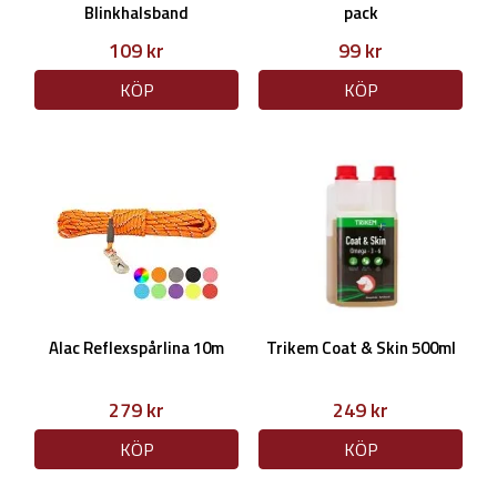
Blinkhalsband
pack
109 kr
99 kr
KÖP
KÖP
Alac Reflexspårlina 10m
Trikem Coat & Skin 500ml
279 kr
249 kr
KÖP
KÖP