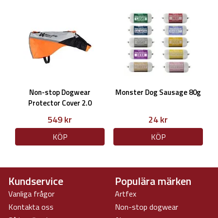
Non-stop Dogwear
Monster Dog Sausage 80g
Protector Cover 2.0
Vit/svart
549 kr
24 kr
KÖP
KÖP
Kundservice
Populära märken
Vanliga frågor
Artfex
Kontakta oss
Non-stop dogwear