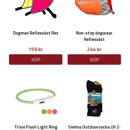
Dogman Reflexväst Rex
Non-stop dogwear
Reflexväst
159 kr
244 kr
KÖP
KÖP
Trixie Flash Light Ring
Sielma Outdoorsocka Ull 2-