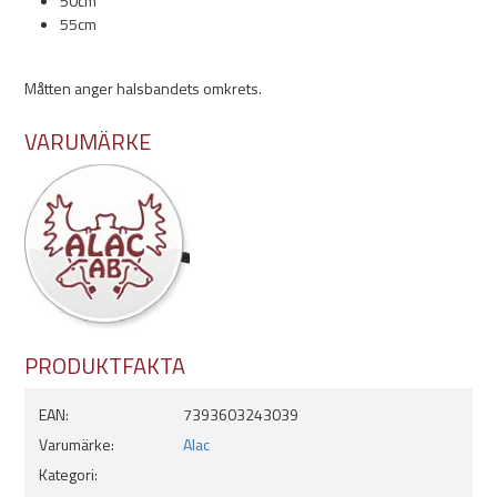
50cm
- 35cm
55cm
- 40cm
- 45cm
- 50cm
Måtten anger halsbandets omkrets.
- 55cm
VARUMÄRKE
PRODUKTFAKTA
EAN:
7393603243039
Varumärke:
Alac
Kategori: