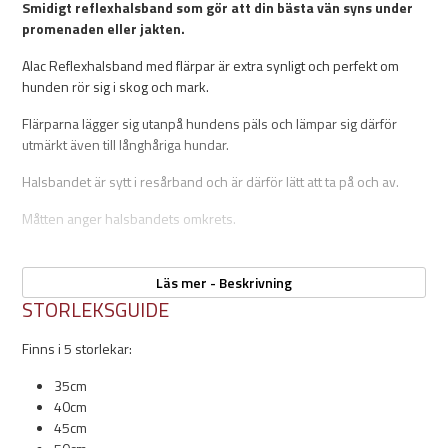
Smidigt reflexhalsband som gör att din bästa vän syns under
promenaden eller jakten.
Alac Reflexhalsband med flärpar är extra synligt och perfekt om
hunden rör sig i skog och mark.
Flärparna lägger sig utanpå hundens päls och lämpar sig därför
utmärkt även till långhåriga hundar.
Halsbandet är sytt i resårband och är därför lätt att ta på och av.
Måtten anger halsbandets omkrets.
Läs mer - Beskrivning
Egenskaper:
STORLEKSGUIDE
Mått:
Finns i 5 storlekar:
- Bredd: 25mm
Elastiskt
35cm
Påsydda flärpar för ökad synlighet
40cm
Utmärkt för jakthunden
45cm
Storlekar: