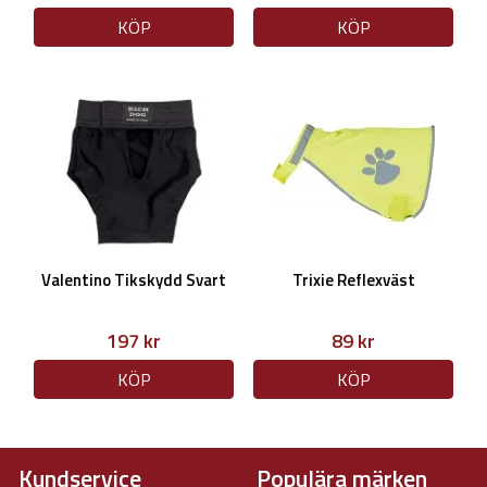
KÖP
KÖP
Valentino Tikskydd Svart
Trixie Reflexväst
197 kr
89 kr
KÖP
KÖP
Kundservice
Populära märken