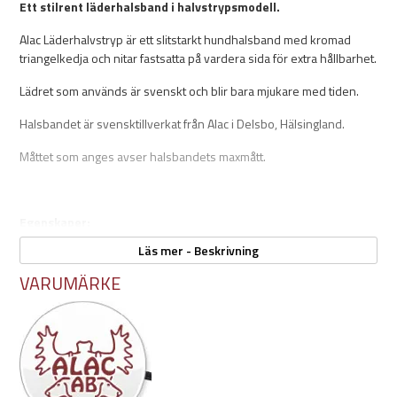
Ett stilrent läderhalsband i halvstrypsmodell.
Alac Läderhalvstryp är ett slitstarkt hundhalsband med kromad
triangelkedja och nitar fastsatta på vardera sida för extra hållbarhet.
Lädret som används är svenskt och blir bara mjukare med tiden.
Halsbandet är svensktillverkat från Alac i Delsbo, Hälsingland.
Måttet som anges avser halsbandets maxmått.
Egenskaper:
Läs mer - Beskrivning
Mått:
- Längder: 45, 50, 55 cm
VARUMÄRKE
- Bredd: 18mm
Svensktillverkat
Triangelkedja i krom
Kromade nitar för extra hållbarhet
Färger:
- Svart