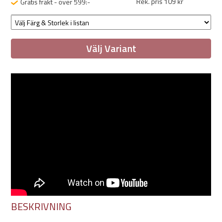
Rek. pris 109 kr
Gratis frakt - över 599:-
Välj Variant
BESKRIVNING