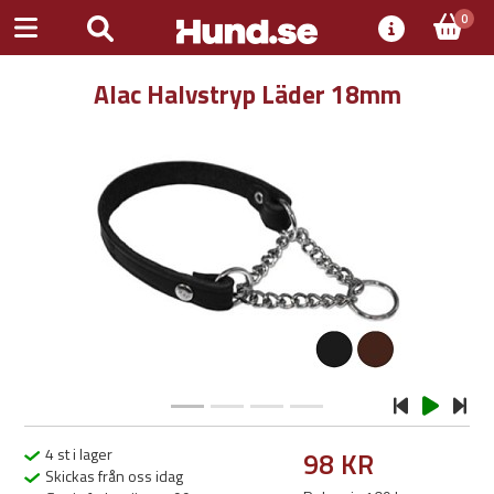
0
Alac Halvstryp Läder 18mm
Previous
Next
4 st i lager
98 KR
Skickas från oss idag