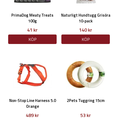
PrimaDog Meaty Treats
Naturligt Hundtugg Grisöra
100g
10-pack
41 kr
140 kr
KÖP
KÖP
Non-Stop Line Harness 5.0
2Pets Tuggring 15cm
Orange
489 kr
53 kr